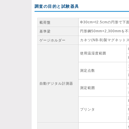
調査の目的と試験器具
Φ30cm×t2.5cmの円形
載荷盤
円形鋼50mm×2,300mm
基準梁
カネツ(NB-B)製マグネッ
ゲージホルダー
使用温湿度範囲
測定点数
自動デジタル計測器
測定範囲
プリンタ