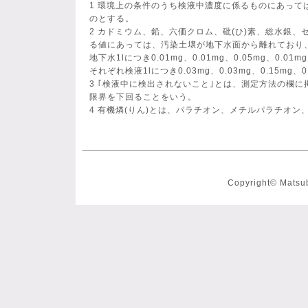
1 環境上の条件のうち検液中濃度に係るものにあっ
のとする。
2 カドミウム、鉛、六価クロム、砒(ひ)素、総水銀
る値にあっては、汚染土壌が地下水面から離れており
地下水1lにつき0.01mg、0.01mg、0.05mg、0.0
それぞれ検液1lにつき0.03mg、0.03mg、0.15mg、0
3 ｢検液中に検出されないこと｣とは、測定方法の欄
限界を下回ることをいう。
4 有機燐(りん)とは、パラチオン、メチルパラチオン
Copyright© Matsub