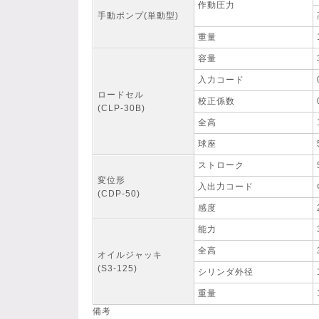
作動圧力
手動ポンプ(単動型)
重量
容量
入力コード
ロードセル
校正係数
(CLP-30B)
全高
球座
ストローク
変位形
入出力コード
(CDP-50)
感度
能力
全高
オイルジャッキ
(S3-125)
シリンダ外径
重量
備考